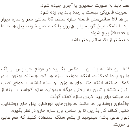
ف باید به صورت حصیری یا آجری چیده شود.
 صورت فابریکی نیست با رنده باید پخ زده شود.
سازه مستحکم: فاصله آویز ها 60 سانتی‌متر، فاصله سازه سقف 50 سانتی متر و سازه دیوار
 باید با تفنگ میخ گوب، یا پیچ رول پلاک متصل شوند، پنل ها حتما
Screw g
پیچ شوند.
 سانتی متر باشد.
ناف رو داشته باشین یا عکس بگیرید در موقع اجرا، پس از رنگ
 رو پیدا نمیکنید، اینکه بدونید سازه ها کجا هستند بهتون برای
مک میکنه، اینکه مثلا جای هالوژن رو سازه نباشه، یا موقع نصب
نیاز داشته باشین به راحتی دیگه میدونید سازه کجاست. البته از
م میشه برای پیدا کردن سازه کمک گرفت.
اگذاری روشنایی ها مانند: هالوژن‌های، نورخطی، پنل های روشنایی،
ختیار کناف کار بذارین تا بر اساس اون سازه هارو در نظر بگیره.
 دیوار عایق باشه میتونید از پشم سنگ استفاده کنید که هم عایق
حرارت.