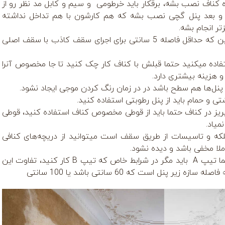
زه کناف نصب بشه، برقکار باید خرطومی و سیم و کابل مد نظر رو از
 و بعد پنل گچی نصب بشه که هم کارشون با هم تداخل نداشته
تر انجام بشه.
در نظر داشته باشین که حداقل فاصله 5 سانتی برای اجرای سقف کاذب با سقف اصلی
تفاده میکنید حتما قبلش با کناف کار چک کنید تا جا مخصوص آنرا
 و هزینه بیشتری دارد.
نل‌ها هم سطح باشد در در زمان رنگ کردن موجی ایجاد نشود.
ی و حمام باید از پنل رطوبتی استفاده کنید.
 پریز در کناف حتما باید از قوطی مخصوص کناف استفاده کنید، قوطی
میاد.
که و تاسیسات از طریق سقف است میتوانید از دریچه‌های کنافی
ملا مخفی باشد و دیده نشود.
سازه کناف باید حتما تیپ A باید مگر در شرابط خاص که تیپ B کار کنید، تفاوت این