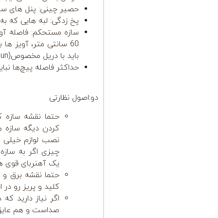
حصیر چینی: پنل های سق
پخ زدگی: لبه هایی که به
60 سانتی متر، آویز ها
باید با دریل مخصوص(
un)
حداکثر فاصله پیچ‌ها نباید بیشتر از 25
دو:اصول نظارتی
حتما نقشه سازه ک
کردن دیگه سازه ها
نصب لوازم خیلی ک
چیزی اگر به سازه 
یک آهنربای قوی ه
حتما نقشه برق و ج
کلید و پریز رو در ا
اگر نیاز دارید که
صداست و هم عایق 