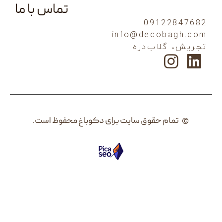
تماس با ما
0912
info@decob
لاب‌دره
م حقوق سایت برای دکوباغ محفوظ است.