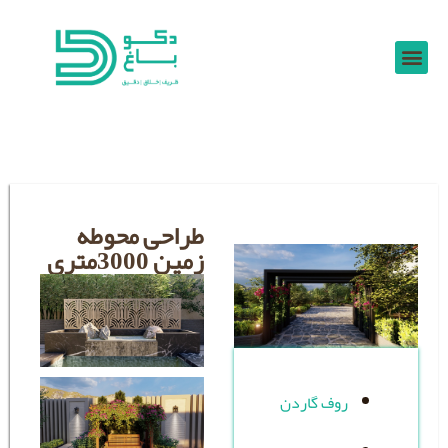
طراحی محوطه
زمین 3000متری
ف گاردن