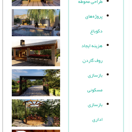
احی محوطه
وژه‌های
وباغ
ینه ایجاد
ف گاردن
زسازی
سکونی
زسازی
اری