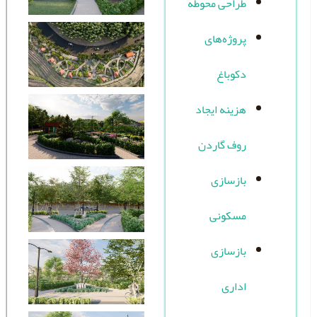
احی محوطه
وژه‌های
وباغ
ینه ایجاد
ف گاردن
زسازی
سکونی
زسازی
اری