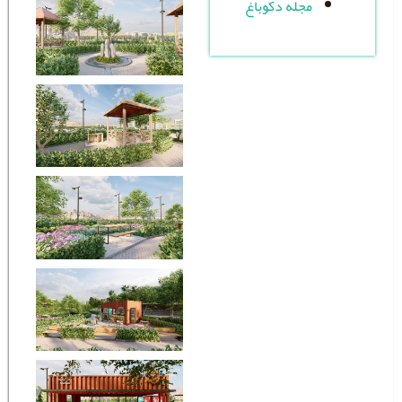
له دکوباغ