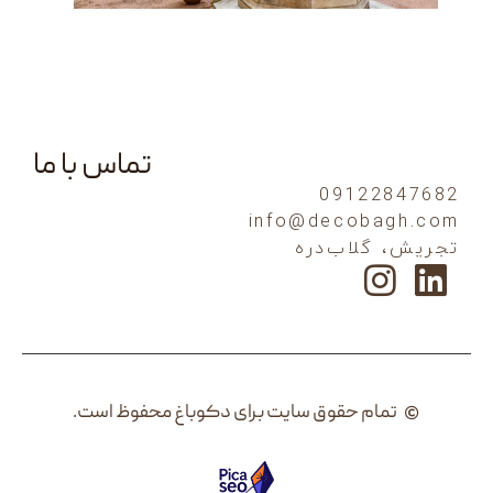
تماس با ما
0912
info@decob
لاب‌دره
م حقوق سایت برای دکوباغ محفوظ است.