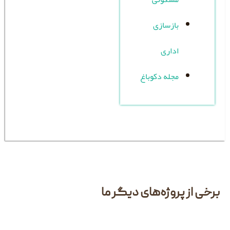
زسازی
اری
له دکوباغ
وژه‌های دیگر ما