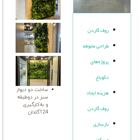
ف گاردن
احی محوطه
وژه‌های
وباغ
ساخت دو دیوار
ینه ایجاد
سبز در دوطبقه
و به‌کارگیری
ف گاردن
124گلدان
زسازی
سکونی