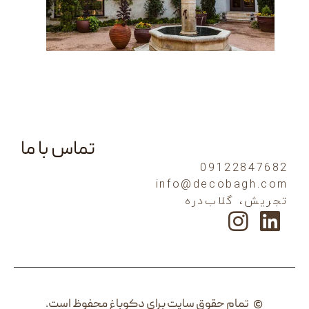
تماس با ما
0912
info@decob
لاب‌دره
م حقوق سایت برای دکوباغ محفوظ است.