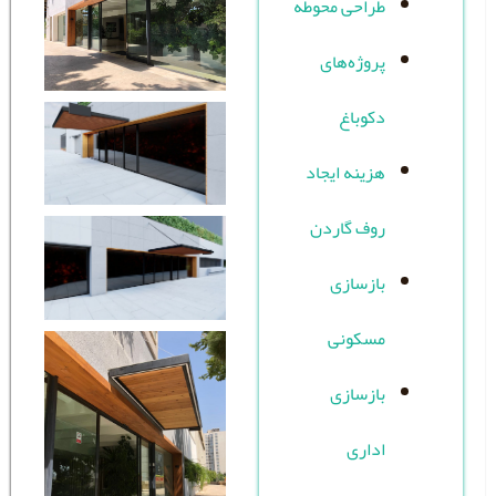
احی محوطه
وژه‌های
وباغ
ینه ایجاد
ف گاردن
زسازی
سکونی
زسازی
اری